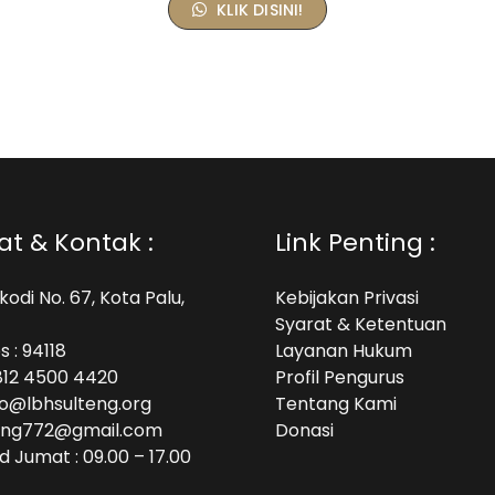
KLIK DISINI!
t & Kontak :
Link Penting :
okodi No. 67, Kota Palu,
Kebijakan Privasi
Syarat & Ketentuan
 : 94118
Layanan Hukum
0812 4500 4420
Profil Pengurus
nfo@lbhsulteng.org
Tentang Kami
teng772@gmail.com
Donasi
d Jumat : 09.00 – 17.00