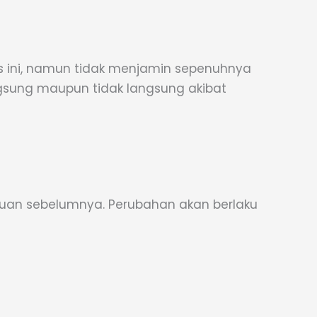
s ini, namun tidak menjamin sepenuhnya
ngsung maupun tidak langsung akibat
huan sebelumnya. Perubahan akan berlaku