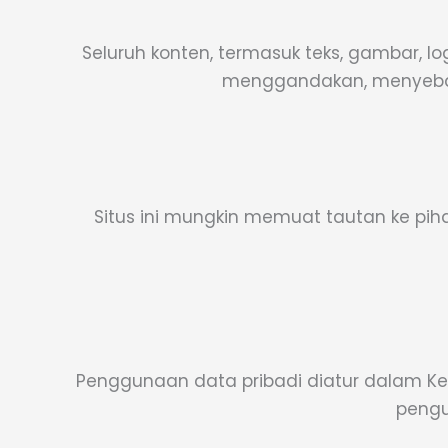
Seluruh konten, termasuk teks, gambar, logo
menggandakan, menyebarka
Situs ini mungkin memuat tautan ke piha
Penggunaan data pribadi diatur dalam Keb
pengu