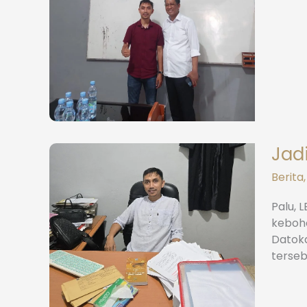
Jad
Berita
Palu, 
keboho
Datoka
terseb