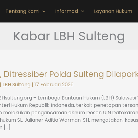
Tentang Kami
Informasi
Layanan Hukum
Kabar LBH Sulteng
i, Ditressiber Polda Sulteng Dilapo
|
LBH Sulteng
|
17 Februari 2026
LBHsulteng.org – Lembaga Bantuan Hukum (LBH) Sulawesi 
teri Hukum Republik Indonesia, terkait penetapan tersan
h melakukan pengancaman oknum Dosen UIN Datokarama 
hukum SL, Julianer Aditia Warman. SH, mengatakan, kasus 
 […]