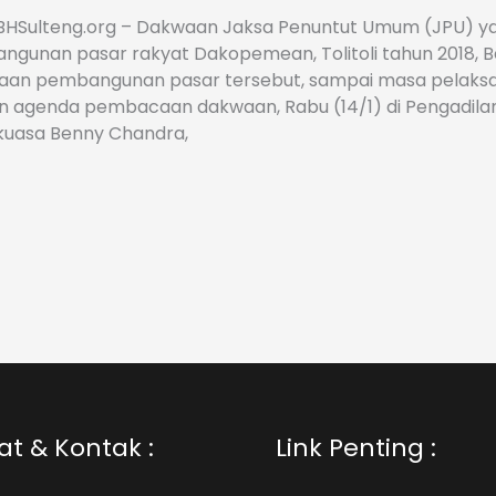
 LBHSulteng.org – Dakwaan Jaksa Penuntut Umum (JPU) 
gunan pasar rakyat Dakopemean, Tolitoli tahun 2018, 
aan pembangunan pasar tersebut, sampai masa pelaksa
 agenda pembacaan dakwaan, Rabu (14/1) di Pengadilan T
i kuasa Benny Chandra,
t & Kontak :
Link Penting :