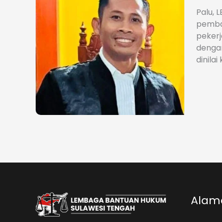
Palu,
pemban
pekerj
dengan
dinila
Alama