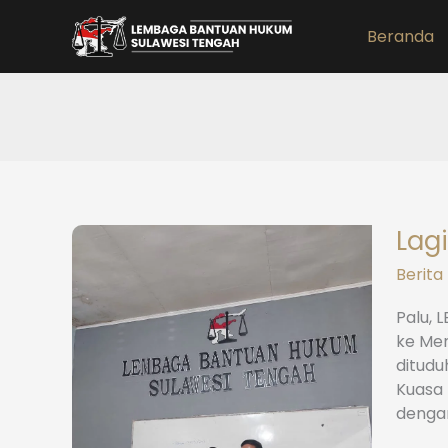
Lewati
ke
Beranda
konten
Lag
Berita
Palu, 
ke Men
ditudu
Kuasa 
dengan