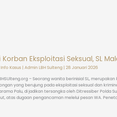
i Korban Eksploitasi Seksual, SL Ma
,
Info Kasus
|
Admin LBH Sulteng
|
28 Januari 2026
LBHSUlteng.org – Seorang wanita berinisial SL, merupakan
ngan yang berujung pada eksploitasi seksual dan krimina
rama Palu, di jadikan tersangka oleh Ditressiber Polda 
ut, atas dugaan pengancaman melelui pesan WA. Penet