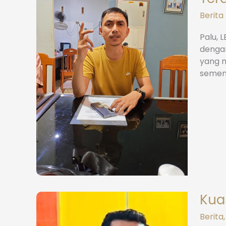
Berita
Palu, 
dengan
yang m
sement
Kua
Berita