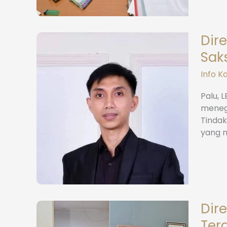
Dire
Sak
Info K
Palu, 
menega
Tindak
yang m
Dire
Ter