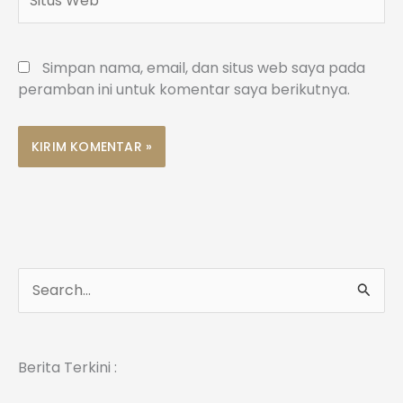
Web
Simpan nama, email, dan situs web saya pada
peramban ini untuk komentar saya berikutnya.
C
a
r
Berita Terkini :
i
u